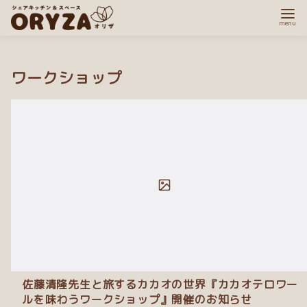
コ
ン
ワークショップ
テ
ン
ツ
へ
移
動
佐藤清隆先生と旅するカカオの世界『カカオテロワー
ルを味わうワークショップ』開催のお知らせ