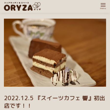
コ
ン
テ
ン
ツ
へ
移
動
2022.12.5 『スイーツカフェ 響』初出
店です！！